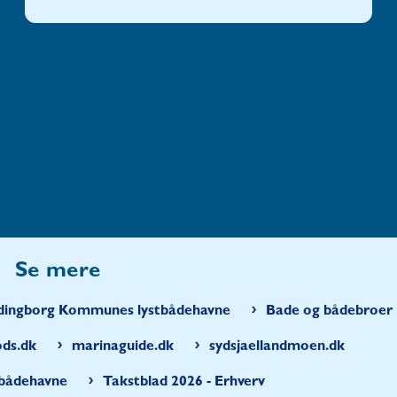
Se mere
ordingborg Kommunes lystbådehavne
Bade og bådebroer
ods.dk
marinaguide.dk
sydsjaellandmoen.dk
tbådehavne
Takstblad 2026 - Erhverv