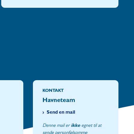
KONTAKT
Havneteam
Send en mail
Denne mail er
ikke
egnet til at
sende personfølsomme