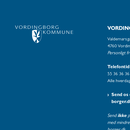
VORDIN
Valdemarsg
4760 Vordi
Personligt f
Telefontid
55 36 36 36
Alle hverdag
Send os 
borger.d
Send
ikke
p
med mindre 
borger.dk.