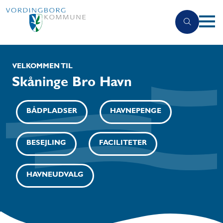
VELKOMMEN TIL
Skåninge Bro Havn
BÅDPLADSER
HAVNEPENGE
BESEJLING
FACILITETER
HAVNEUDVALG