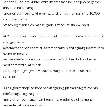
Kender du en det kunne være interessant for, så tip dem gerne
om, at vi inden længe
lancerer stillingerne. Vi giver garanti for, at man når sine 10.000
skridt, får sol på
næsen og møder en masse glade gæster at snakke med.
Vi får en del henvendelser fra udenlandske og danske turister, der
spørger om vi
overhovedet har åbent til sommer, fordi Vordingborg Kommunes
havne er nævnt i
mange medier som stormflodsramte. Vi håber I vil hjælpe os
med at fortælle, at vi har
åbent og meget gerne vil have besøg af en masse sejlere til
sommer.
Rigtig god fornøjelse med bådklargøring, planlægning af events,
cafeåbninger og meget
mere til jer, som snart går i gang – vi glæder os til havnene
begynder at summe af liv