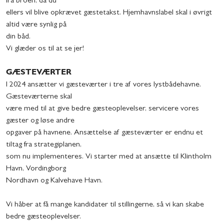
fra broen, da du
ellers vil blive opkrævet gæstetakst. Hjemhavnslabel skal i øvrigt
altid være synlig på
din båd.
Vi glæder os til at se jer!
GÆSTEVÆRTER
I 2024 ansætter vi gæsteværter i tre af vores lystbådehavne.
Gæsteværterne skal
være med til at give bedre gæsteoplevelser, servicere vores
gæster og løse andre
opgaver på havnene. Ansættelse af gæsteværter er endnu et
tiltag fra strategiplanen,
som nu implementeres. Vi starter med at ansætte til Klintholm
Havn, Vordingborg
Nordhavn og Kalvehave Havn.
Vi håber at få mange kandidater til stillingerne, så vi kan skabe
bedre gæsteoplevelser.