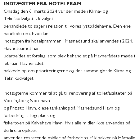
INDTÆGTER FRA HOTELPRAM
Onsdag den 6. marts 2024 var der møde i Klima- og
Teknikudvalget. Udvalget
behandlede to sager i relation til vores lystbådehavne. Den ene
handlede om, hvordan
indtægten fra hotelprammen i Masnedsund skal anvendes i 2024.
Havneteamet har
udarbejdet et forslag, som blev behandlet på Havnerådets møde i
februar. Havnerådet
bakkede op om prioriteringerne og det samme gjorde Klima og
Teknikudvalget.
Indtægterne kommer til at gå til renovering af toiletfaciliteter på
Vordingborg Nordhavn
og Præstø Havn, dieseltankanlæg på Masnedsund Havn og
forbedring af legeplads og
fiskerbyen på Kalvehave Havn. Hvis alle midler ikke anvendes på
de fire projekter,
anvendes resterende midler på forbedring af kloakker på Hårbølle