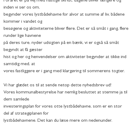
Foråret er på vej med hastige skridt, dagene bliver længere og
inden vi ser os om,
begynder vores lystbådehavne for alvor at summe af liv, bådene
kommer i vandet og
besøgene og aktiviteterne bliver flere. Det er så småt i gang, flere
runder lige havnene
på deres ture, nyder udsigten på en bænk, vi er også så småt
begyndt at få gæster
hist og her og henvendelser om aktiviteter begynder at tikke ind
samtidig med, at
vores fastliggere er i gang med klargøring til sommerens togter.
Vi har glædet os til at sende netop dette nyhedsbrev ud!
Vores kommunalbestyrelse har nemlig besluttet at stemme ja til
dem samlede
investeringsplan for vores otte lystbådehavne, som er en stor
del af strategiplanen for
lystbådehavnene. Det kan du læse mere om nedenunder.