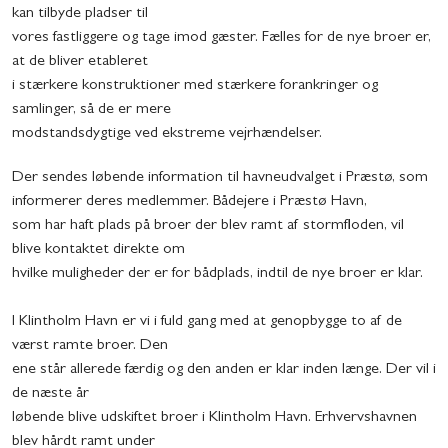
kan tilbyde pladser til
vores fastliggere og tage imod gæster. Fælles for de nye broer er,
at de bliver etableret
i stærkere konstruktioner med stærkere forankringer og
samlinger, så de er mere
modstandsdygtige ved ekstreme vejrhændelser.
Der sendes løbende information til havneudvalget i Præstø, som
informerer deres medlemmer. Bådejere i Præstø Havn,
som har haft plads på broer der blev ramt af stormfloden, vil
blive kontaktet direkte om
hvilke muligheder der er for bådplads, indtil de nye broer er klar.
I Klintholm Havn er vi i fuld gang med at genopbygge to af de
værst ramte broer. Den
ene står allerede færdig og den anden er klar inden længe. Der vil i
de næste år
løbende blive udskiftet broer i Klintholm Havn. Erhvervshavnen
blev hårdt ramt under