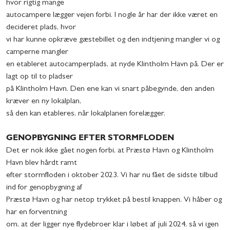
hvor rigtig mange
autocampere lægger vejen forbi. I nogle år har der ikke været en
decideret plads, hvor
vi har kunne opkræve gæstebillet og den indtjening mangler vi og
camperne mangler
en etableret autocamperplads, at nyde Klintholm Havn på. Der er
lagt op til to pladser
på Klintholm Havn. Den ene kan vi snart påbegynde, den anden
kræver en ny lokalplan,
så den kan etableres, når lokalplanen forelægger.
GENOPBYGNING EFTER STORMFLODEN
Det er nok ikke gået nogen forbi, at Præstø Havn og Klintholm
Havn blev hårdt ramt
efter stormfloden i oktober 2023. Vi har nu fået de sidste tilbud
ind for genopbygning af
Præstø Havn og har netop trykket på bestil knappen. Vi håber og
har en forventning
om, at der ligger nye flydebroer klar i løbet af juli 2024, så vi igen