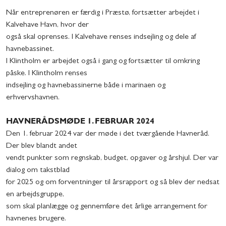
Når entreprenøren er færdig i Præstø, fortsætter arbejdet i
Kalvehave Havn, hvor der
også skal oprenses. I Kalvehave renses indsejling og dele af
havnebassinet.
I Klintholm er arbejdet også i gang og fortsætter til omkring
påske. I Klintholm renses
indsejling og havnebassinerne både i marinaen og
erhvervshavnen.
HAVNERÅDSMØDE 1. FEBRUAR 2024
Den 1. februar 2024 var der møde i det tværgående Havneråd.
Der blev blandt andet
vendt punkter som regnskab, budget, opgaver og årshjul. Der var
dialog om takstblad
for 2025 og om forventninger til årsrapport og så blev der nedsat
en arbejdsgruppe,
som skal planlægge og gennemføre det årlige arrangement for
havnenes brugere.