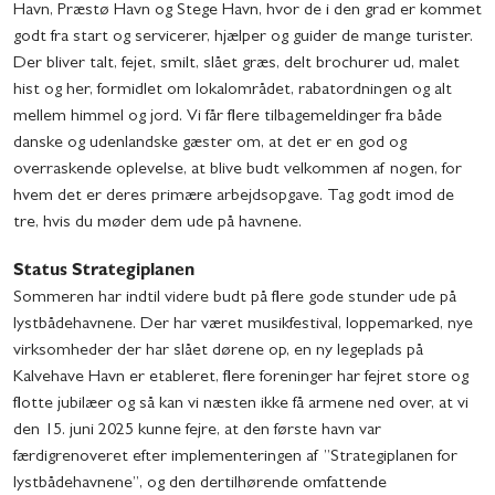
Havn, Præstø Havn og Stege Havn, hvor de i den grad er kommet
godt fra start og servicerer, hjælper og guider de mange turister.
Der bliver talt, fejet, smilt, slået græs, delt brochurer ud, malet
hist og her, formidlet om lokalområdet, rabatordningen og alt
mellem himmel og jord. Vi får flere tilbagemeldinger fra både
danske og udenlandske gæster om, at det er en god og
overraskende oplevelse, at blive budt velkommen af nogen, for
hvem det er deres primære arbejdsopgave. Tag godt imod de
tre, hvis du møder dem ude på havnene.
Status Strategiplanen
Sommeren har indtil videre budt på flere gode stunder ude på
lystbådehavnene. Der har været musikfestival, loppemarked, nye
virksomheder der har slået dørene op, en ny legeplads på
Kalvehave Havn er etableret, flere foreninger har fejret store og
flotte jubilæer og så kan vi næsten ikke få armene ned over, at vi
den 15. juni 2025 kunne fejre, at den første havn var
færdigrenoveret efter implementeringen af ”Strategiplanen for
lystbådehavnene”, og den dertilhørende omfattende