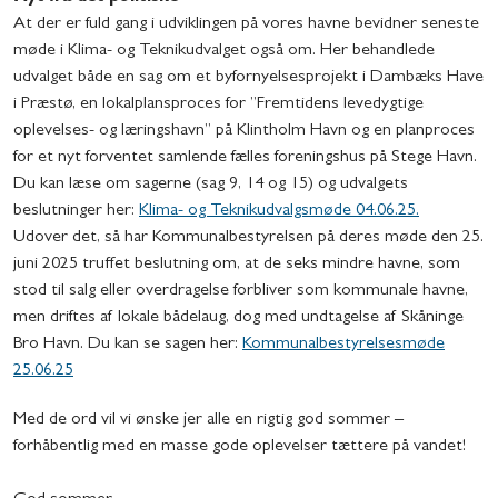
At der er fuld gang i udviklingen på vores havne bevidner seneste
møde i Klima- og Teknikudvalget også om. Her behandlede
udvalget både en sag om et byfornyelsesprojekt i Dambæks Have
i Præstø, en lokalplansproces for ”Fremtidens levedygtige
oplevelses- og læringshavn” på Klintholm Havn og en planproces
for et nyt forventet samlende fælles foreningshus på Stege Havn.
Du kan læse om sagerne (sag 9, 14 og 15) og udvalgets
beslutninger her:
Klima- og Teknikudvalgsmøde 04.06.25.
Udover det, så har Kommunalbestyrelsen på deres møde den 25.
juni 2025 truffet beslutning om, at de seks mindre havne, som
stod til salg eller overdragelse forbliver som kommunale havne,
men driftes af lokale bådelaug, dog med undtagelse af Skåninge
Bro Havn. Du kan se sagen her:
Kommunalbestyrelsesmøde
25.06.25
Med de ord vil vi ønske jer alle en rigtig god sommer –
forhåbentlig med en masse gode oplevelser tættere på vandet!