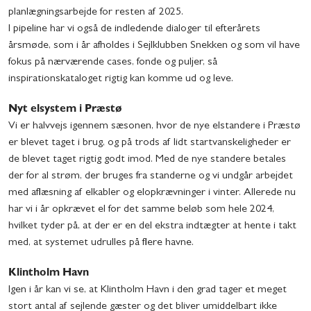
planlægningsarbejde for resten af 2025.
I pipeline har vi også de indledende dialoger til efterårets
årsmøde, som i år afholdes i Sejlklubben Snekken og som vil have
fokus på nærværende cases, fonde og puljer, så
inspirationskataloget rigtig kan komme ud og leve.
Nyt elsystem i Præstø
Vi er halvvejs igennem sæsonen, hvor de nye elstandere i Præstø
er blevet taget i brug, og på trods af lidt startvanskeligheder er
de blevet taget rigtig godt imod. Med de nye standere betales
der for al strøm, der bruges fra standerne og vi undgår arbejdet
med aflæsning af elkabler og elopkrævninger i vinter. Allerede nu
har vi i år opkrævet el for det samme beløb som hele 2024,
hvilket tyder på, at der er en del ekstra indtægter at hente i takt
med, at systemet udrulles på flere havne.
Klintholm Havn
Igen i år kan vi se, at Klintholm Havn i den grad tager et meget
stort antal af sejlende gæster og det bliver umiddelbart ikke