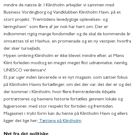
mindre de næste år. I Klintholm arbejder vi sammen med
Business Vordingborg og Vandklubben Klintholm Havn, på et
stort projekt, ”Fremtidens levedygtige oplevelses- og
læringshavn” som flere af jer nok har hørt om. Der er
indkommet rigtig mange fondsmidler og de skal de kommende år
omsættes til et Havhus, en promenade og en ny vestpier, hvorfra
der sker tursejlads.
Hypen omkring Klintholm er ikke blevet mindre efter, at Møns
Klint forleden modtog en meget meget flot udnævnelse, nemlig,
UNESCO verdensarv!
Et par uger inden lancerede vi et nyt magasin, som sætter fokus
på Klintholm Havns fortællinger, om det der var, det der er og det
der kommer i Klintholm, hvor flere fremtrædende ildsjæle
portrætteres og havnens historie fortælles gennem lokale og
fagpersoner, med stor respekt for fortiden og fremtiden.
Magasinet i trykt form kan du hente på Klintholm Havn og ellers
ligger det lige her:
Tættere på Klintholm
Nyt fra det politiske