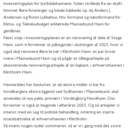
investeringsplan for lystbådehavnene. Solen strålede fra en skyfri
himmel, flere foreninger og lokale bakkede op, da Anders J.
Andersen og Ronni Lykkehus, hhv. formand og næstformand for
Klima- og Teknikudvalget erklærede Masnedsund Havn for
genåbnet.
Next step i investeringsplanen er en renovering af dele af Stege
Havn, som vi forventer at påbegynde i slutningen af 2025, hvor vi
også skal renovere flere broer i Klintholm Havn, et par broer
mere i Masnedsund Havn og så pågår et tillægsarbejde på
eksisterende renoveringsarbejde af en kajkant, i erhvervshavnen i
Klintholm Havn.
Havnerådet har besluttet, at de ekstra midler vi har fra
hotelbargens ekstra liggetid ved Sydhavnen i Masnedsund, skal
anvendes til nye pæle, primært i Vordingborg Nordhavn. Det
forventer vi også at begynde i efteråret 2025. Og så arbejder vi
intenst med en sag til politisk behandling, omkring en større
istandsættelse af erhvervshavnen i Klintholm.
Så imens nogen nyder sommeren, så er vi i gang med det store