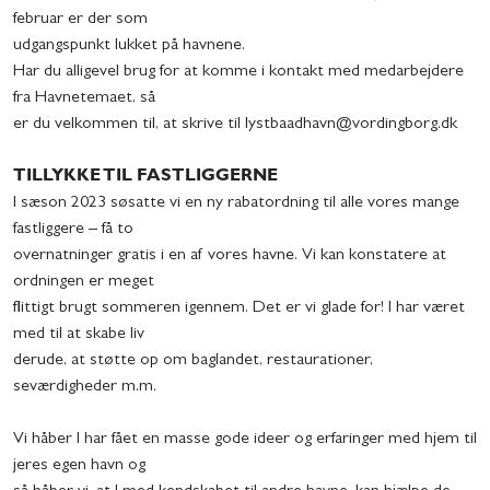
februar er der som
udgangspunkt lukket på havnene.
Har du alligevel brug for at komme i kontakt med medarbejdere
fra Havnetemaet, så
er du velkommen til, at skrive til lystbaadhavn@vordingborg.dk
TILLYKKE TIL FASTLIGGERNE
I sæson 2023 søsatte vi en ny rabatordning til alle vores mange
fastliggere – få to
overnatninger gratis i en af vores havne. Vi kan konstatere at
ordningen er meget
flittigt brugt sommeren igennem. Det er vi glade for! I har været
med til at skabe liv
derude, at støtte op om baglandet, restaurationer,
seværdigheder m.m.
Vi håber I har fået en masse gode ideer og erfaringer med hjem til
jeres egen havn og