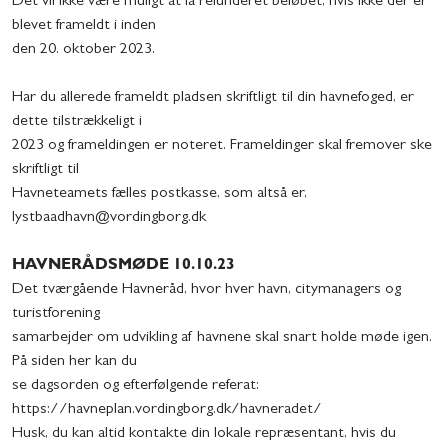
Det vil ikke være muligt at få refunderet beløbet, hvis ikke der er
blevet frameldt i inden
den 20. oktober 2023.
Har du allerede frameldt pladsen skriftligt til din havnefoged, er
dette tilstrækkeligt i
2023 og frameldingen er noteret. Frameldinger skal fremover ske
skriftligt til
Havneteamets fælles postkasse, som altså er,
lystbaadhavn@vordingborg.dk
HAVNERÅDSMØDE 10.10.23
Det tværgående Havneråd, hvor hver havn, citymanagers og
turistforening
samarbejder om udvikling af havnene skal snart holde møde igen.
På siden her kan du
se dagsorden og efterfølgende referat:
https://havneplan.vordingborg.dk/havneradet/
Husk, du kan altid kontakte din lokale repræsentant, hvis du