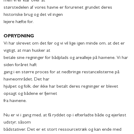
men vi er klar over at
størstedelen af vores havne er forurenet grundet deres
historiske brug og det vil ingen
lejere hæfte for.
OPRYDNING
Vi har skrevet om det før og vi vil lige igen minde om, at det er
vigtigt, at man husker at
betale sine regninger for bådplads og arealleje på havnene. Vi har
siden foråret haft
gang i en større proces for at nedbringe restancelisterne på
havneområdet. Det har
hjulpet og folk, der ikke har betalt deres regninger er blevet
opsagt og bådene er fjernet
fra havnene.
Nu er vi i gang med, at få ryddet op i efterladte både og ejerløst
udstyr, såsom
bådstativer. Det er et stort ressourcetræk og kan ende med