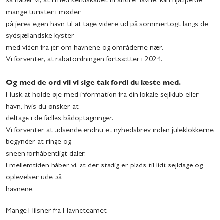
så håber vi, at I med kendskabet til andre havne, kan hjælpe de
mange turister i møder
på jeres egen havn til at tage videre ud på sommertogt langs de
sydsjællandske kyster
med viden fra jer om havnene og områderne nær.
Vi forventer, at rabatordningen fortsætter i 2024.
Og med de ord vil vi sige tak fordi du læste med.
Husk at holde øje med information fra din lokale sejlklub eller
havn, hvis du ønsker at
deltage i de fælles bådoptagninger.
Vi forventer at udsende endnu et nyhedsbrev inden juleklokkerne
begynder at ringe og
sneen forhåbentligt daler.
I mellemtiden håber vi, at der stadig er plads til lidt sejldage og
oplevelser ude på
havnene.
Mange Hilsner fra Havneteamet