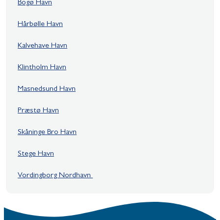
Bogø Havn
Hårbølle Havn
Kalvehave Havn
Klintholm Havn
Masnedsund Havn
Præstø Havn
Skåninge Bro Havn
Stege Havn
Vordingborg Nordhavn