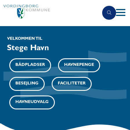
VELKOMMEN TIL
Stege Havn
BÅDPLADSER
HAVNEPENGE
BESEJLING
FACILITETER
HAVNEUDVALG