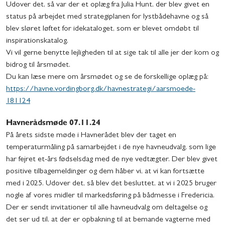
Udover det, så var der et oplæg fra Julia Hunt, der blev givet en
status på arbejdet med strategiplanen for lystbådehavne og så
blev sløret løftet for idekataloget, som er blevet omdøbt til
inspirationskatalog.
Vi vil gerne benytte lejligheden til at sige tak til alle jer der kom og
bidrog til årsmødet.
Du kan læse mere om årsmødet og se de forskellige oplæg på:
https://havne.vordingborg.dk/havnestrategi/aarsmoede-
181124
Havnerådsmøde 07.11.24
På årets sidste møde i Havnerådet blev der taget en
temperaturmåling på samarbejdet i de nye havneudvalg, som lige
har fejret et-års fødselsdag med de nye vedtægter. Der blev givet
positive tilbagemeldinger og dem håber vi, at vi kan fortsætte
med i 2025. Udover det, så blev det besluttet, at vi i 2025 bruger
nogle af vores midler til markedsføring på bådmesse i Fredericia.
Der er sendt invitationer til alle havneudvalg om deltagelse og
det ser ud til, at der er opbakning til at bemande vagterne med