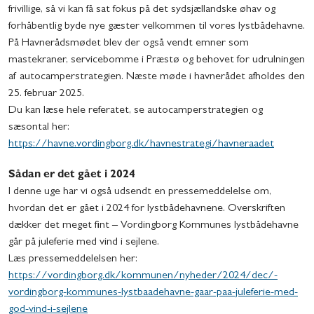
frivillige, så vi kan få sat fokus på det sydsjællandske øhav og
forhåbentlig byde nye gæster velkommen til vores lystbådehavne.
På Havnerådsmødet blev der også vendt emner som
mastekraner, servicebomme i Præstø og behovet for udrulningen
af autocamperstrategien. Næste møde i havnerådet afholdes den
25. februar 2025.
Du kan læse hele referatet, se autocamperstrategien og
sæsontal her:
https://havne.vordingborg.dk/havnestrategi/havneraadet
Sådan er det gået i 2024
I denne uge har vi også udsendt en pressemeddelelse om,
hvordan det er gået i 2024 for lystbådehavnene. Overskriften
dækker det meget fint – Vordingborg Kommunes lystbådehavne
går på juleferie med vind i sejlene.
Læs pressemeddelelsen her:
https://vordingborg.dk/kommunen/nyheder/2024/dec/-
vordingborg-kommunes-lystbaadehavne-gaar-paa-juleferie-med-
god-vind-i-sejlene