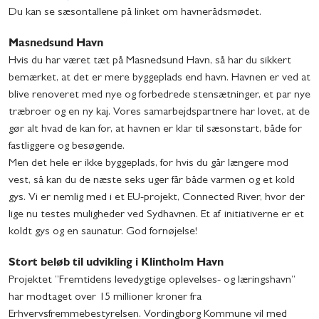
Du kan se sæsontallene på linket om havnerådsmødet.
Masnedsund Havn
Hvis du har været tæt på Masnedsund Havn, så har du sikkert
bemærket, at det er mere byggeplads end havn. Havnen er ved at
blive renoveret med nye og forbedrede stensætninger, et par nye
træbroer og en ny kaj. Vores samarbejdspartnere har lovet, at de
gør alt hvad de kan for, at havnen er klar til sæsonstart, både for
fastliggere og besøgende.
Men det hele er ikke byggeplads, for hvis du går længere mod
vest, så kan du de næste seks uger får både varmen og et kold
gys. Vi er nemlig med i et EU-projekt, Connected River, hvor der
lige nu testes muligheder ved Sydhavnen. Et af initiativerne er et
koldt gys og en saunatur. God fornøjelse!
Stort beløb til udvikling i Klintholm Havn
Projektet ”Fremtidens levedygtige oplevelses- og læringshavn”
har modtaget over 15 millioner kroner fra
Erhvervsfremmebestyrelsen. Vordingborg Kommune vil med