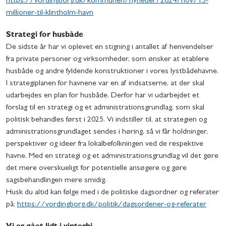
https://vordingborg.dk/kommunen/nyheder/2024/nov/15-
millioner-til-klintholm-havn
Strategi for husbåde
De sidste år har vi oplevet en stigning i antallet af henvendelser
fra private personer og virksomheder, som ønsker at etablere
husbåde og andre fyldende konstruktioner i vores lystbådehavne.
I strategiplanen for havnene var en af indsatserne, at der skal
udarbejdes en plan for husbåde. Derfor har vi udarbejdet et
forslag til en strategi og et administrationsgrundlag, som skal
politisk behandles først i 2025. Vi indstiller til, at strategien og
administrationsgrundlaget sendes i høring, så vi får holdninger,
perspektiver og ideer fra lokalbefolkningen ved de respektive
havne. Med en strategi og et administrationsgrundlag vil det gøre
det mere overskueligt for potentielle ansøgere og gøre
sagsbehandlingen mere smidig.
Husk du altid kan følge med i de politiske dagsordner og referater
på:
https://vordingborg.dk/politik/dagsordener-og-referater