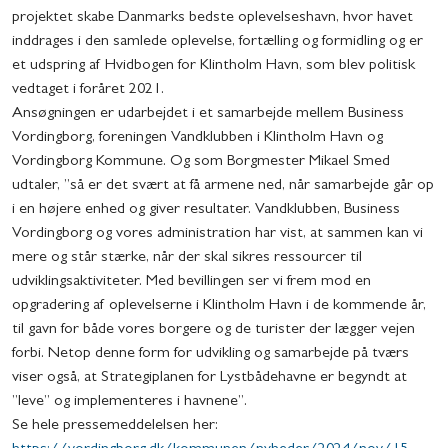
projektet skabe Danmarks bedste oplevelseshavn, hvor havet
inddrages i den samlede oplevelse, fortælling og formidling og er
et udspring af Hvidbogen for Klintholm Havn, som blev politisk
vedtaget i foråret 2021.
Ansøgningen er udarbejdet i et samarbejde mellem Business
Vordingborg, foreningen Vandklubben i Klintholm Havn og
Vordingborg Kommune. Og som Borgmester Mikael Smed
udtaler, ”så er det svært at få armene ned, når samarbejde går op
i en højere enhed og giver resultater. Vandklubben, Business
Vordingborg og vores administration har vist, at sammen kan vi
mere og står stærke, når der skal sikres ressourcer til
udviklingsaktiviteter. Med bevillingen ser vi frem mod en
opgradering af oplevelserne i Klintholm Havn i de kommende år,
til gavn for både vores borgere og de turister der lægger vejen
forbi. Netop denne form for udvikling og samarbejde på tværs
viser også, at Strategiplanen for Lystbådehavne er begyndt at
”leve” og implementeres i havnene”.
Se hele pressemeddelelsen her: