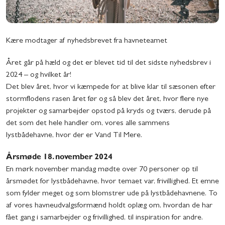
Kære modtager af nyhedsbrevet fra havneteamet
Året går på hæld og det er blevet tid til det sidste nyhedsbrev i
2024 – og hvilket år!
Det blev året, hvor vi kæmpede for at blive klar til sæsonen efter
stormflodens rasen året før og så blev det året, hvor flere nye
projekter og samarbejder opstod på kryds og tværs, derude på
det som det hele handler om, vores alle sammens
lystbådehavne, hvor der er Vand Til Mere.
Årsmøde 18. november 2024
En mørk november mandag mødte over 70 personer op til
årsmødet for lystbådehavne, hvor temaet var, frivillighed. Et emne
som fylder meget og som blomstrer ude på lystbådehavnene. To
af vores havneudvalgsformænd holdt oplæg om, hvordan de har
fået gang i samarbejder og frivillighed, til inspiration for andre.