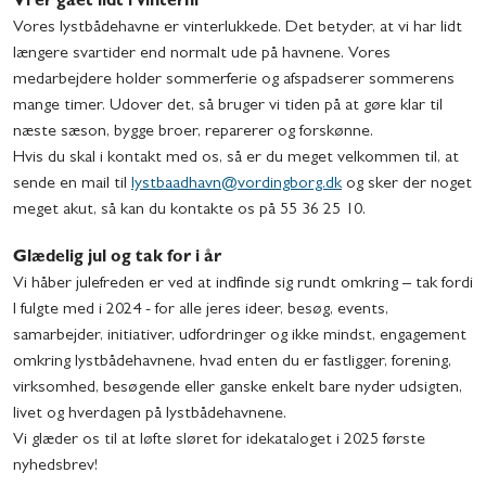
Vi er gået lidt i vinterhi
Vores lystbådehavne er vinterlukkede. Det betyder, at vi har lidt
længere svartider end normalt ude på havnene. Vores
medarbejdere holder sommerferie og afspadserer sommerens
mange timer. Udover det, så bruger vi tiden på at gøre klar til
næste sæson, bygge broer, reparerer og forskønne.
Hvis du skal i kontakt med os, så er du meget velkommen til, at
sende en mail til
lystbaadhavn@vordingborg.dk
og sker der noget
meget akut, så kan du kontakte os på 55 36 25 10.
Glædelig jul og tak for i år
Vi håber julefreden er ved at indfinde sig rundt omkring – tak fordi
I fulgte med i 2024 - for alle jeres ideer, besøg, events,
samarbejder, initiativer, udfordringer og ikke mindst, engagement
omkring lystbådehavnene, hvad enten du er fastligger, forening,
virksomhed, besøgende eller ganske enkelt bare nyder udsigten,
livet og hverdagen på lystbådehavnene.
Vi glæder os til at løfte sløret for idekataloget i 2025 første
nyhedsbrev!