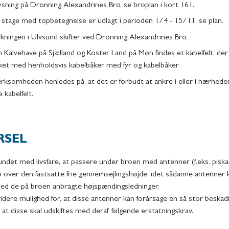
ysning på Dronning Alexandrines Bro, se broplan i kort 161.
 stage med topbetegnelse er udlagt i perioden 1/4 - 15/11, se plan.
ningen i Ulvsund skifter ved Dronning Alexandrines Bro.
 Kalvehave på Sjælland og Koster Land på Møn findes et kabelfelt, der
et med henholdsvis kabelbåker med fyr og kabelbåker.
somheden henledes på, at det er forbudt at ankre i eller i nærheden
 kabelfelt.
RSEL
undet med livsfare, at passere under broen med antenner (f.eks. piska
p over den fastsatte frie gennemsejlingshøjde, idet sådanne antenne
med de på broen anbragte højspændingsledninger.
dere mulighed for, at disse antenner kan forårsage en så stor beskadi
 at disse skal udskiftes med deraf følgende erstatningskrav.