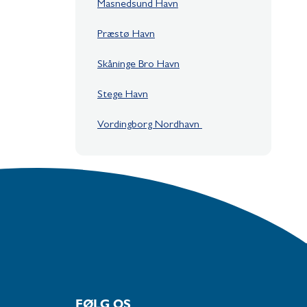
Masnedsund Havn
Præstø Havn
Skåninge Bro Havn
Stege Havn
Vordingborg Nordhavn
FØLG OS