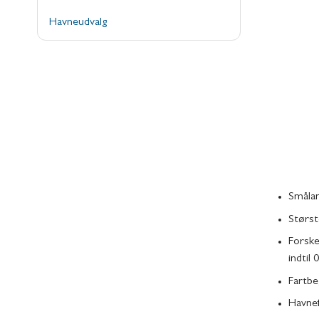
Havneudvalg
Smålan
Størst
Forske
indtil
Fartbe
Havnef