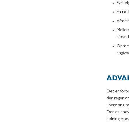
Fyrbel
En rød
Afmærk
Mellem
afmærk
Opmærk
angivne
ADVA
Det er forb
der rager o
i berøring 
Der er endvi
ledningerne,