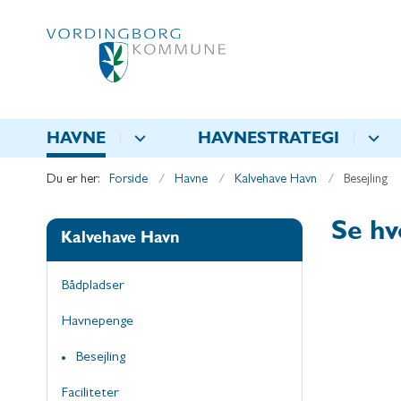
HAVNE
HAVNESTRATEGI
Du er her:
Forside
Havne
Kalvehave Havn
Besejling
Se hv
Kalvehave Havn
Bådpladser
Havnepenge
Besejling
Faciliteter