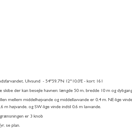
dsfarvandet, Ulvsund - 54°59,7'N 12°10,0'E - kort 161
e skibe der kan besejle havnen: længde 50 m, bredde 10 m og dybgan
llen mellem middelhøjvande og middellavvande er 0,4 m. NE-lige vinde
 0,6 m højvande, og SW-lige vinde indtil 0,6 m lavvande.
grænsningen er 3 knob
yr, se plan.