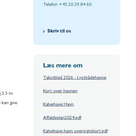
Telefon +45 20 29 84 60
Skriv til os
Læs mere om
Takstblad 2026 - Lystbådehavne
Kort over havnen
g 2,5 m
 kan give
Kalvehave Havn
Affaldsplan2024.pdf
Kalvehave havn oversigtskort.pdf