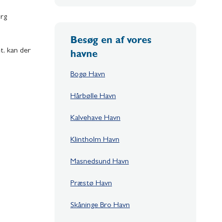
org
Besøg en af vores
et, kan der
havne
Bogø Havn
Hårbølle Havn
Kalvehave Havn
Klintholm Havn
Masnedsund Havn
Præstø Havn
Skåninge Bro Havn