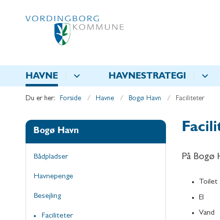
HAVNE
HAVNESTRATEGI
Du er her:
Forside
Havne
Bogø Havn
Faciliteter
Facili
Bogø Havn
På Bogø H
Bådpladser
Havnepenge
Toilet
Besejling
El
Vand
Faciliteter