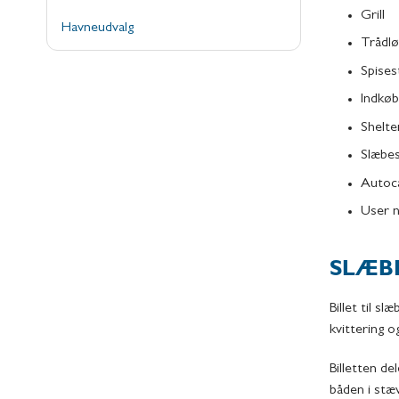
Grill
Havneudvalg
Trådlø
Spises
Indkøb
Shelte
Slæbe
Autoc
User n
SLÆBE
Billet til 
kvittering og
Billetten de
båden i stæ