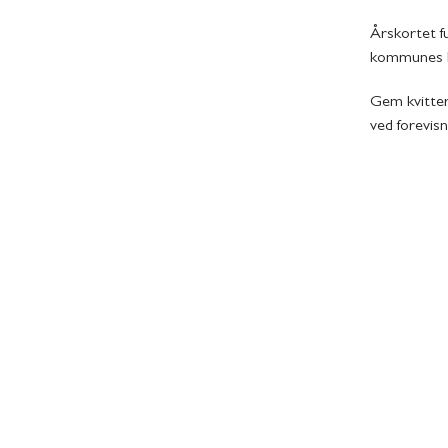
Årskortet f
kommunes h
Gem kvitteri
ved forevisn