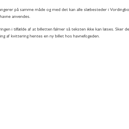
ungerer på samme måde og med det kan alle slæbesteder i Vordingb
avne anvendes.
ngen i tilfælde af at billetten falmer så teksten ikke kan læses. Sker d
ing af kvittering hentes en ny billet hos havnefogeden.