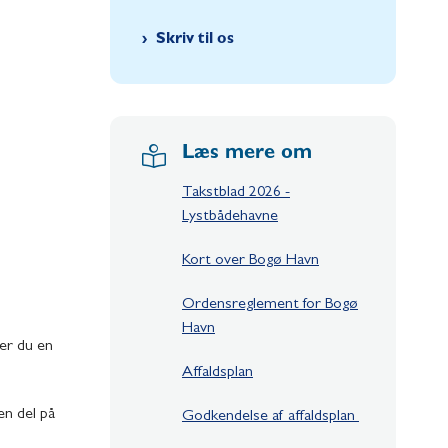
Skriv til os
Læs mere om
Takstblad 2026 -
Lystbådehavne
Kort over Bogø Havn
Ordensreglement for Bogø
Havn
er du en
Affaldsplan
en del på
Godkendelse af affaldsplan