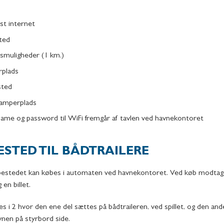
st internet
ted
smuligheder (1 km.)
rplads
sted
amperplads
ame og password til WiFi fremgår af tavlen ved havnekontoret
STED TIL BÅDTRAILERE
slæbestedet kan købes i automaten ved havnekontoret. Ved køb modtag
 en billet.
les i 2 hvor den ene del sættes på bådtraileren, ved spillet, og den and
vnen på styrbord side.